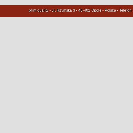
print quality -
ul. Rzymska 3
-
45-402 Opole
- Polska - Telefon