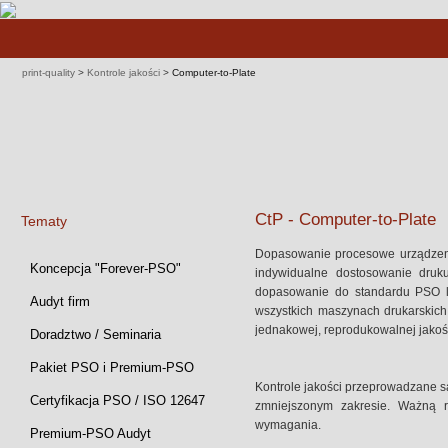
Pomiń
nawigacje
print-quality
>
Kontrole jakości
>
Computer-to-Plate
CtP - Computer-to-Plate
Tematy
Dopasowanie procesowe urządzenia
Pomiń
Koncepcja "Forever-PSO"
indywidualne dostosowanie dru
nawigacje
dopasowanie do standardu PSO lu
Audyt firm
wszystkich maszynach drukarskich
jednakowej, reprodukowalnej jakoś
Doradztwo / Seminaria
Pakiet PSO i Premium-PSO
Kontrole jakości przeprowadzane są 
Certyfikacja PSO / ISO 12647
zmniejszonym zakresie. Ważną ro
wymagania.
Premium-PSO Audyt