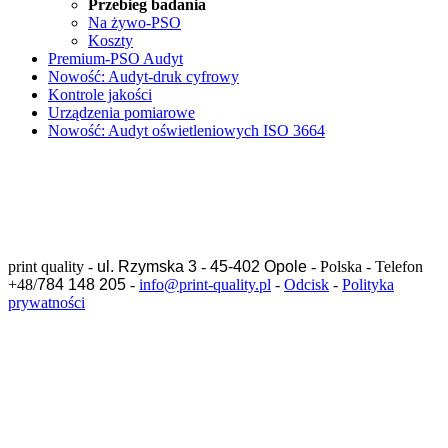
Przebieg badania
Na żywo-PSO
Koszty
Premium-PSO Audyt
Nowość: Audyt-druk cyfrowy
Kontrole jakości
Urządzenia pomiarowe
Nowość: Audyt oświetleniowych ISO 3664
print quality -
ul. Rzymska 3
-
45-402 Opole
- Polska - Telefon
+48/
784 148 205
-
info@print-quality.pl
-
Odcisk
-
Polityka
prywatności