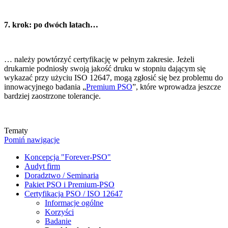
7. krok: po dwóch latach…
… należy powtórzyć certyfikację w pełnym zakresie. Jeżeli
drukarnie podniosły swoją jakość druku w stopniu dającym się
wykazać przy użyciu ISO 12647, mogą zgłosić się bez problemu do
innowacyjnego badania „
Premium PSO
”, które wprowadza jeszcze
bardziej zaostrzone tolerancje.
Tematy
Pomiń nawigacje
Koncepcja "Forever-PSO"
Audyt firm
Doradztwo / Seminaria
Pakiet PSO i Premium-PSO
Certyfikacja PSO / ISO 12647
Informacje ogólne
Korzyści
Badanie