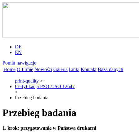
DE
EN
Pomiń nawigacje
Home
O firmie
Nowości
Galeria
Linki
Kontakt
Baza danych
print-quality
>
Certyfikacja PSO / ISO 12647
>
Przebieg badania
Przebieg badania
1. krok: przygotowanie w Państwa drukarni